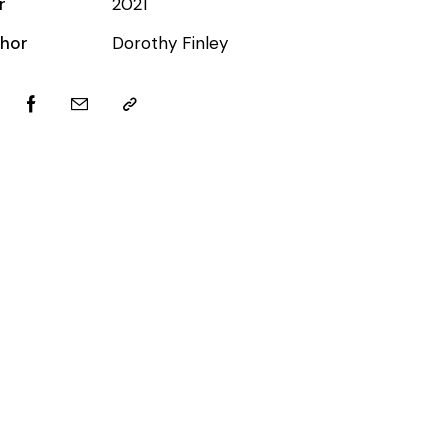
r
2021
hor
Dorothy Finley