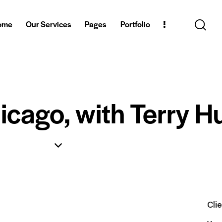
ome
Our Services
Pages
Portfolio
icago, with Terry H
Cli