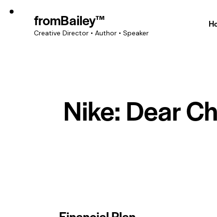
fromBailey™
H
Creative Director • Author • Speaker
Nike: Dear Ch
Financial Plan